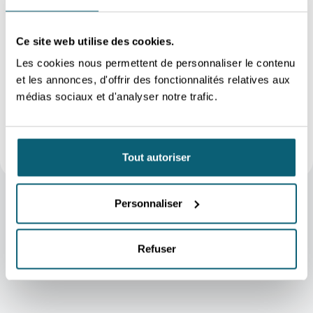
Notre intention était
de consolider
Ce site web utilise des cookies.
l’approvisionnement en
Les cookies nous permettent de personnaliser le contenu
pales, qui constituent un
et les annonces, d'offrir des fonctionnalités relatives aux
médias sociaux et d'analyser notre trafic.
composant clé.
François Lepot
CEO de Safran Aero Boosters
Tout autoriser
Personnaliser
Refuser