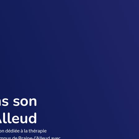
ns son
Alleud
on dédiée à la thérapie
mpus de Braine-l’Alleud avec