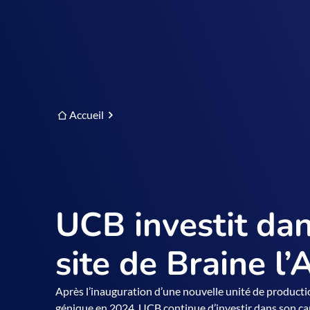
Accueil
UCB investit da
site de Braine l’
Après l’inauguration d’une nouvelle unité de producti
génique en 2024, UCB continue d’investir dans son ca