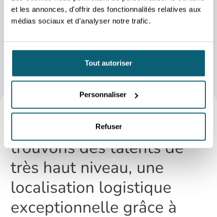
particules réticulées conçues pour agir comme de minuscules
et les annonces, d'offrir des fonctionnalités relatives aux
amortisseurs dans le liquide synovial. La restauration de la
médias sociaux et d'analyser notre trafic.
capacité d’absorption des chocs du liquide synovial vise à
soulager la douleur et à protéger le cartilage des articulations.
Tout autoriser
Personnaliser
En Wallonie, nous
Refuser
trouvons des talents de
très haut niveau, une
localisation logistique
exceptionnelle grâce à