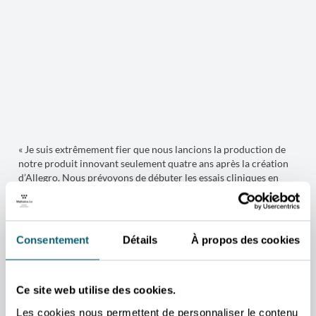
« Je suis extrêmement fier que nous lancions la production de
notre produit innovant seulement quatre ans après la création
d’Allegro. Nous prévoyons de débuter les essais cliniques en
2026, avec l’ambition de redonner de la mobilité aux centaines
de millions de personnes souffrant de l’arthrose dans le
monde », précise Lucas Decuypere.
Consentement
Détails
À propos des cookies
Allegro va se concentrer sur le développement clinique de sa
technique d’hydrogel chez l’homme avec Hydrocelin.
L’entreprise prévoit de lancer une étude de faisabilité chez
Ce site web utilise des cookies.
l’homme au premier semestre 2026, qui sera suivie d’un essai
d’enregistrement international. Hydrocelin contient des
Les cookies nous permettent de personnaliser le contenu